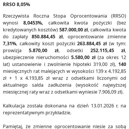
RRSO 8,05%
Rzeczywista Roczna Stopa Oprocentowania (RRSO)
wynosi
8,0453%,
całkowita kwota pożyczki (bez
kredytowanych kosztów)
587.000,00 zł
, całkowita kwota
do zapłaty
850.884,45 zł
, oprocentowanie zmienne
7,31%
, całkowity koszt pożyczki
263.884,45 zł
(w tym:
prowizja
5.870,00 zł
, odsetki
252.115,45 zł
,
ubezpieczenie nieruchomości
5.580,00 zł
(za okres 12
lat) ustanowienie i zwolnienie hipoteki 319,00 zł),
140
miesięcznych rat malejących w wysokości 139 x 4.192,85
zł + 1 x 4.193,85 zł wraz z odsetkami liczonymi od
aktualnego salda zadłużenia (wysokość najwyższej
miesięcznej raty wraz z odsetkami wyniesie 7.906,09 zł).
Kalkulacja została dokonana na dzień 13.01.2026 r. na
reprezentatywnym przykładzie.
Pamiętaj, że zmienne oprocentowanie niesie za sobą