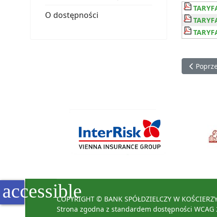
TARYFA
O dostępności
TARYFA
TARYFA
Poprzed
Poprz
accessible
COPYRIGHT © BANK SPÓŁDZIELCZY W KOŚCIERZY
Strona zgodna z standardem dostępności WCAG 