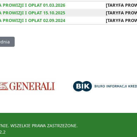
 PROWIZJI I OPŁAT 01.03.2026
[TARYFA PROWI
 PROWIZJI I OPŁAT 15.10.2025
[TARYFA PROWI
 PROWIZJI I OPŁAT 02.09.2024
[TARYFA PROWI
nia strona: Dokumenty do pobrania
ednia
NIE. WSZELKIE PRAWA ZASTRZEŻONE.
2.2