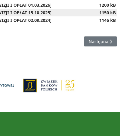
ZJI I OPŁAT 01.03.2026]
1200 kB
ZJI I OPŁAT 15.10.2025]
1150 kB
ZJI I OPŁAT 02.09.2024]
1146 kB
Następna strona: PSD 
Następna